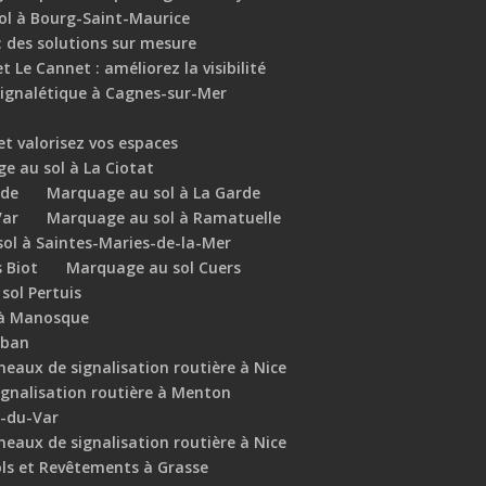
ol à Bourg-Saint-Maurice
: des solutions sur mesure
 Le Cannet : améliorez la visibilité
ignalétique à Cagnes-sur-Mer
t valorisez vos espaces
e au sol à La Ciotat
ède
Marquage au sol à La Garde
Var
Marquage au sol à Ramatuelle
ol à Saintes-Maries-de-la-Mer
 Biot
Marquage au sol Cuers
sol Pertuis
 à Manosque
uban
eaux de signalisation routière à Nice
gnalisation routière à Menton
t-du-Var
eaux de signalisation routière à Nice
ols et Revêtements à Grasse