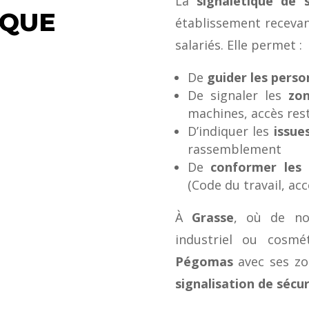
La
signalétique de s
IQUE
établissement recevan
salariés. Elle permet :
De
guider les perso
De signaler les
zon
machines, accès res
D’indiquer les
issue
rassemblement
De
conformer les 
(Code du travail, acc
À
Grasse
, où de no
industriel ou cosm
Pégomas
avec ses zo
signalisation de sécuri