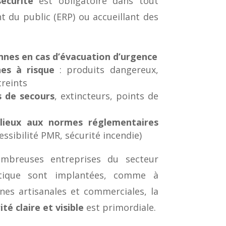
écurité
est obligatoire dans tout
t du public (ERP) ou accueillant des
nnes en cas d’évacuation d’urgence
es à risque
: produits dangereux,
treints
s de secours
, extincteurs, points de
lieux aux normes réglementaires
essibilité PMR, sécurité incendie)
mbreuses entreprises du secteur
étique sont implantées, comme à
nes artisanales et commerciales, la
té claire et visible
est primordiale.