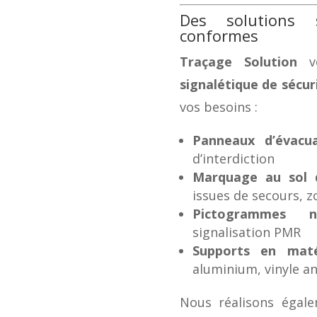
Des solutions 
conformes
Traçage Solution
vo
signalétique de sécu
vos besoins :
Panneaux d’évacua
d’interdiction
Marquage au sol d
issues de secours, 
Pictogrammes no
signalisation PMR
Supports en maté
aluminium, vinyle a
Nous réalisons égal