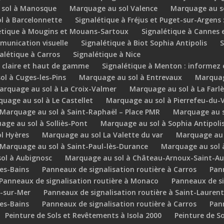
 sol à Manosque
Marquage au sol Valence
Marquage au s
l à Barcelonnette
Signalétique à Fréjus et Puget-sur-Argens 
étique à Mougins et Mouans-Sartoux
Signalétique à Cannes et
mmunication visuelle
Signalétique à Biot Sophia Antipolis
S
alétique à Carros
Signalétique à Nice
 claire et haut de gamme
Signalétique à Menton : informez e
l à Cuges-les-Pins
Marquage au sol à Entrevaux
Marquag
arquage au sol à La Croix-Valmer
Marquage au sol à La Farl
uage au sol à Le Castellet
Marquage au sol à Pierrefeu-du-
Marquage au sol à Saint-Raphaël – Place PMR
Marquage au s
age au sol à Solliès-Pont
Marquage au sol à Sophia Antipolis
l Hyères
Marquage au sol La Valette du var
Marquage au 
Marquage au sol à Saint-Paul-lès-Durance
Marquage au sol
ol à Aubignosc
Marquage au sol à Château-Arnoux-Saint-A
les-Bains
Panneaux de signalisation routière à Carros
Pann
Panneaux de signalisation routière à Monaco
Panneaux de si
s-sur-Mer
Panneaux de signalisation routière à Saint-Lauren
les-Bains
Panneaux de signalisation routière à Carros
Pann
Peinture de Sols et Revêtements à Isola 2000
Peinture de S