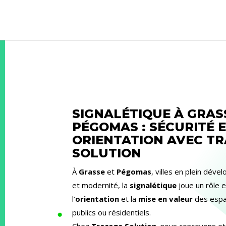
SIGNALÉTIQUE À GRAS
PÉGOMAS : SÉCURITÉ 
ORIENTATION AVEC T
SOLUTION
À
Grasse
et
Pégomas
, villes en plein dév
et modernité, la
signalétique
joue un rôle e
l’
orientation
et la
mise en valeur
des espa
publics ou résidentiels.
Chez
Traçage Solution
, nous concevons et 