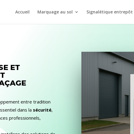
Accueil
Marquage au sol
Signalétique entrepôt
SE ET
ET
RAÇAGE
eloppement entre tradition
ssentiel dans la
sécurité
,
ces professionnels,
installons des solutions de