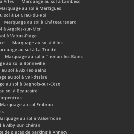
à Arles
Marquage au sol à Lambesc
Marquage au sol à Martigues
 sol à Le Grau-du-Roi
Marquage au sol à Châteaurenard
l à Argelès-sur-Mer
ol à Valras-Plage
ce
Marquage au sol à Allos
rquage au sol à La Trinité
Marquage au sol à Thonon-les-Bains
e au sol à Bonneville
au sol à Aix-les-Bains
e au sol à Val-d’Isère
e au sol à Bagnols-sur-Cèze
u sol à Beaucaire
Carpentras
Marquage au sol Embrun
ns
arquage au sol à Valserhône
 à Alby-sur-Chéran
e de places de parking à Annecy