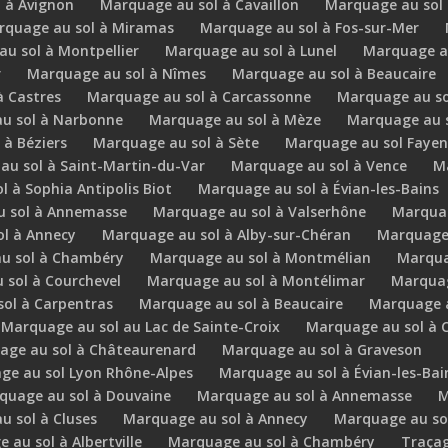
 à Avignon
Marquage au sol à Cavaillon
Marquage au sol 
rquage au sol à Miramas
Marquage au sol à Fos-sur-Mer
u sol à Montpellier
Marquage au sol à Lunel
Marquage au
r
Marquage au sol à Nîmes
Marquage au sol à Beaucaire
à Castres
Marquage au sol à Carcassonne
Marquage au so
u sol à Narbonne
Marquage au sol à Mèze
Marquage au s
 à Béziers
Marquage au sol à Sète
Marquage au sol Fayen
au sol à Saint-Martin-du-Var
Marquage au sol à Vence
Ma
 à Sophia Antipolis Biot
Marquage au sol à Évian-les-Bains
 sol à Annemasse
Marquage au sol à Valserhône
Marquag
l à Annecy
Marquage au sol à Alby-sur-Chéran
Marquage 
u sol à Chambéry
Marquage au sol à Montmélian
Marquag
 sol à Courchevel
Marquage au sol à Montélimar
Marquag
ol à Carpentras
Marquage au sol à Beaucaire
Marquage a
Marquage au sol au Lac de Sainte-Croix
Marquage au sol à 
age au sol à Châteaurenard
Marquage au sol à Graveson
ge au sol Lyon Rhône-Alpes
Marquage au sol à Évian-les-Bai
quage au sol à Douvaine
Marquage au sol à Annemasse
M
u sol à Cluses
Marquage au sol à Annecy
Marquage au sol
 au sol à Albertville
Marquage au sol à Chambéry
Traçag