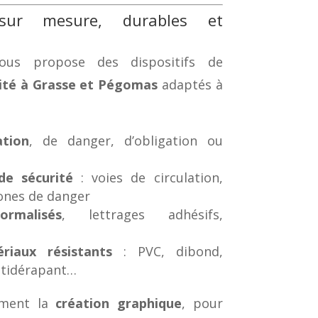
sur mesure, durables et
us propose des dispositifs de
rité à Grasse et Pégomas
adaptés à
tion
, de danger, d’obligation ou
e sécurité
: voies de circulation,
zones de danger
rmalisés
, lettrages adhésifs,
riaux résistants
: PVC, dibond,
ntidérapant…
ement la
création graphique
, pour