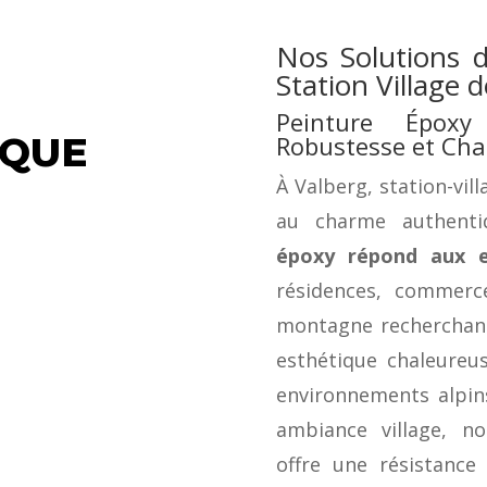
Nos Solutions 
Station Village
Peinture Épox
IQUE
Robustesse et Cha
À Valberg, station-vil
au charme authent
époxy répond aux ex
résidences, commerc
montagne recherchant 
esthétique chaleureu
environnements alpin
ambiance village, n
offre une résistance 