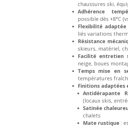
chaussures ski, équ
Adhérence tempér
possible dès +8°C (v
Flexibilité adaptée
liés variations ther
Résistance mécani
skieurs, matériel, c
Facilité entretien 
neige, boues monta
Temps mise en se
températures fraîch
Finitions adaptées
Antidérapante R
(locaux skis, entré
Satinée chaleure
chalets
Mate rustique
: e