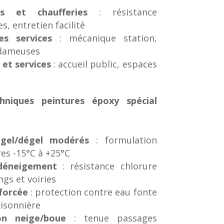
s et chaufferies
: résistance
s, entretien facilité
es services
: mécanique station,
 dameuses
 et services
: accueil public, espaces
chniques peintures époxy spécial
 gel/dégel modérés
: formulation
es -15°C à +25°C
déneigement
: résistance chlorure
ngs et voiries
forcée
: protection contre eau fonte
aisonnière
on neige/boue
: tenue passages