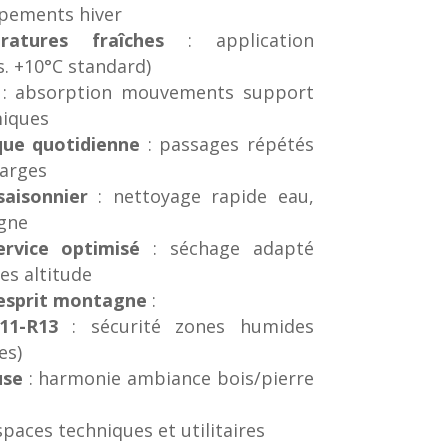
ipements hiver
atures fraîches
: application
s. +10°C standard)
: absorption mouvements support
miques
que quotidienne
: passages répétés
harges
saisonnier
: nettoyage rapide eau,
gne
rvice optimisé
: séchage adapté
es altitude
 esprit montagne
:
11-R13
: sécurité zones humides
es)
use
: harmonie ambiance bois/pierre
spaces techniques et utilitaires