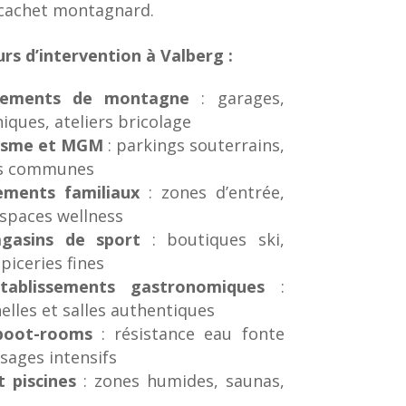
cachet montagnard.
urs d’intervention à Valberg :
tements de montagne
: garages,
iques, ateliers bricolage
risme et MGM
: parkings souterrains,
ies communes
ements familiaux
: zones d’entrée,
espaces wellness
gasins de sport
: boutiques ski,
piceries fines
tablissements gastronomiques
:
elles et salles authentiques
boot-rooms
: résistance eau fonte
sages intensifs
t piscines
: zones humides, saunas,