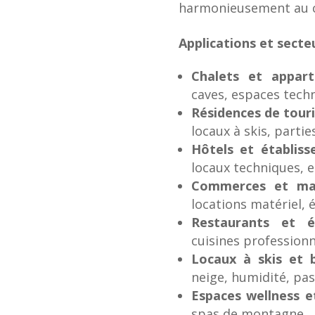
harmonieusement au 
Applications et secte
Chalets et appar
caves, espaces techn
Résidences de tou
locaux à skis, part
Hôtels et établiss
locaux techniques, 
Commerces et ma
locations matériel, é
Restaurants et é
cuisines professionn
Locaux à skis et 
neige, humidité, pas
Espaces wellness e
spas de montagne