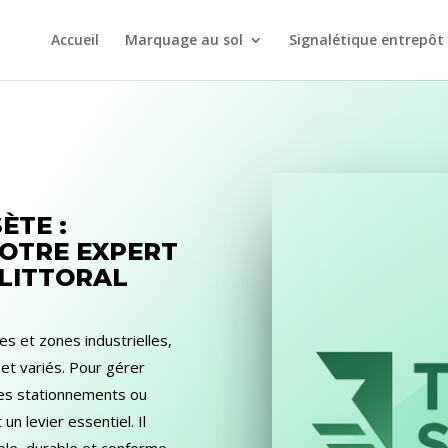
Accueil
Marquage au sol
Signalétique entrepôt
ÈTE :
VOTRE EXPERT
 LITTORAL
ges et zones industrielles,
 et variés. Pour gérer
les stationnements ou
 un levier essentiel. Il
ble, durable et conforme