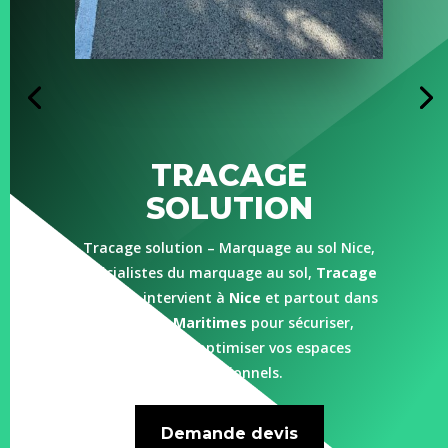
TRACAGE
SOLUTION
Tracage solution – Marquage au sol Nice,
spécialistes du marquage au sol,
Tracage
Solution
intervient à
Nice
et partout dans
les
Alpes-Maritimes
pour sécuriser,
organiser et optimiser vos espaces
professionnels.
Demande devis