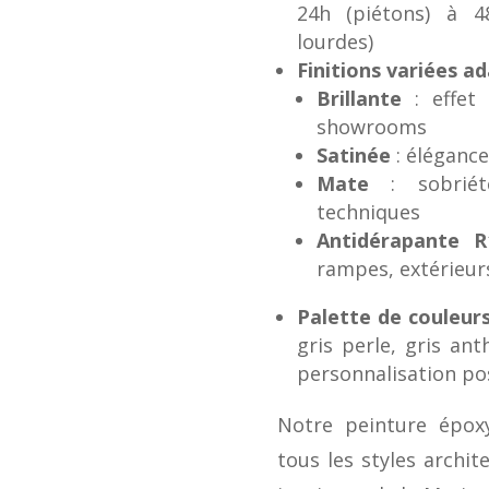
24h (piétons) à 48
lourdes)
Finitions variées a
Brillante
: effet 
showrooms
Satinée
: élégance
Mate
: sobriét
techniques
Antidérapante R
rampes, extérieur
Palette de couleurs
gris perle, gris ant
personnalisation po
Notre peinture épox
tous les styles archit