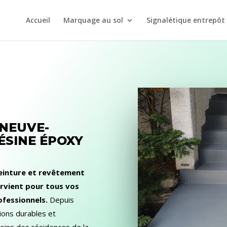
Accueil
Marquage au sol
Signalétique entrepôt
ENEUVE-
ÉSINE ÉPOXY
peinture et revêtement
ervient pour tous vos
ofessionnels.
Depuis
ions durables et
oins des résidences de la