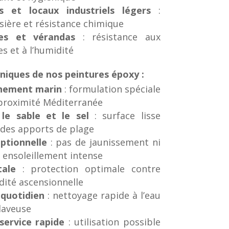
s et locaux industriels légers
:
sière et résistance chimique
tes et vérandas
: résistance aux
s et à l’humidité
niques de nos peintures époxy :
nnement marin
: formulation spéciale
proximité Méditerranée
le sable et le sel
: surface lisse
 des apports de plage
ptionnelle
: pas de jaunissement ni
 ensoleillement intense
tale
: protection optimale contre
idité ascensionnelle
 quotidien
: nettoyage rapide à l’eau
laveuse
ervice rapide
: utilisation possible