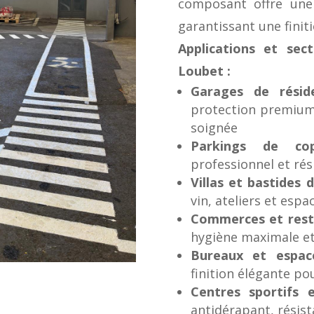
composant offre une 
garantissant une finit
Applications et sect
Loubet :
Garages de résid
protection premium 
soignée
Parkings de cop
professionnel et rés
Villas et bastides d
vin, ateliers et esp
Commerces et rest
hygiène maximale et 
Bureaux et espac
finition élégante po
Centres sportifs e
antidérapant, résist