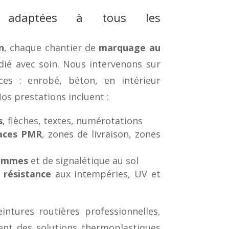
s adaptées à tous les
n
, chaque chantier de
marquage au
dié avec soin. Nous intervenons sur
ces : enrobé, béton, en intérieur
os prestations incluent :
s
, flèches, textes, numérotations
aces PMR
, zones de livraison, zones
rammes
et de signalétique au sol
 résistance
aux intempéries, UV et
intures routières professionnelles,
nt des solutions thermoplastiques