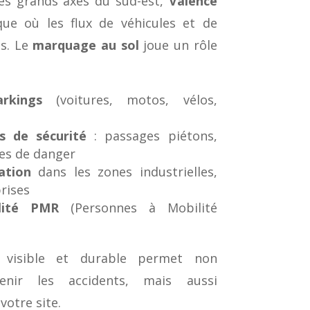
des grands axes du sud-est,
Valence
que où les flux de véhicules et de
ts. Le
marquage au sol
joue un rôle
rkings
(voitures, motos, vélos,
s de sécurité
: passages piétons,
es de danger
ation
dans les zones industrielles,
rises
ilité PMR
(Personnes à Mobilité
 visible et durable permet non
enir les accidents, mais aussi
votre site.