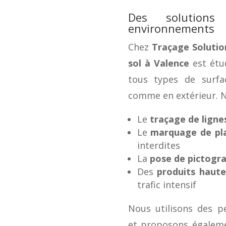
Des solution
environnements
Chez
Traçage Solutio
sol à Valence
est étu
tous types de surfa
comme en extérieur. N
Le
traçage de ligne
Le
marquage de pl
interdites
La
pose de pictog
Des
produits haute
trafic intensif
Nous utilisons des pe
et proposons égaleme