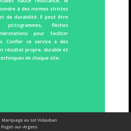
ciales haute résistance, le
épondre à des normes strictes
et de durabilité. Il peut être
pictogrammes, flèches
mérotations pour faciliter
rs. Confier ce service à des
un résultat propre, durable et
echniques de chaque site.
Marquage au sol Vidauban
 Puget-sur-Argens