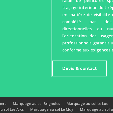
l’aide de peintures spé
traçage intérieur doit r
en matière de visibilité 
complété par des 
directionnelles ou nu
l’orientation des usage
professionnels garantit 
conforme aux exigences t
Devis & contact
uers
Marquage au sol Brignoles
Marquage au sol Le Luc
 sol Les Arcs
Marquage au sol Le Muy
Marquage au sol à