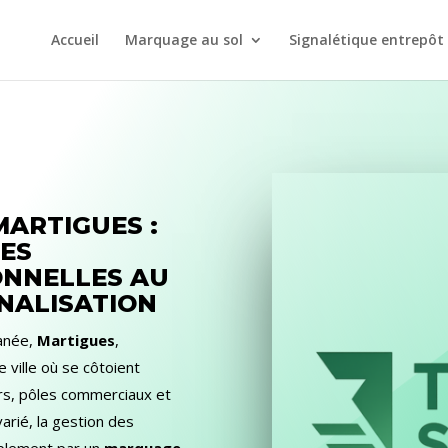
Accueil
Marquage au sol
Signalétique entrepôt
ARTIGUES :
DES
ONNELLES AU
GNALISATION
ranée,
Martigues
,
 ville où se côtoient
urs, pôles commerciaux et
arié, la gestion des
ablement par un
marquage