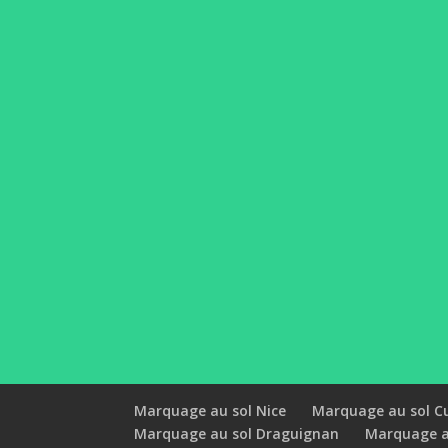
Marquage au sol Nice
Marquage au sol C
Marquage au sol Draguignan
Marquage au